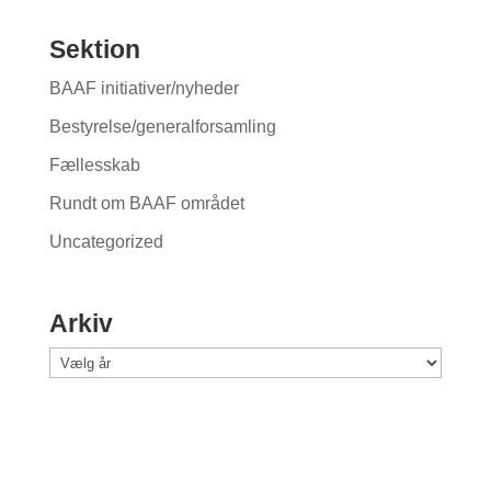
Sektion
BAAF initiativer/nyheder
Bestyrelse/generalforsamling
Fællesskab
Rundt om BAAF området
Uncategorized
Arkiv
A
r
k
i
v