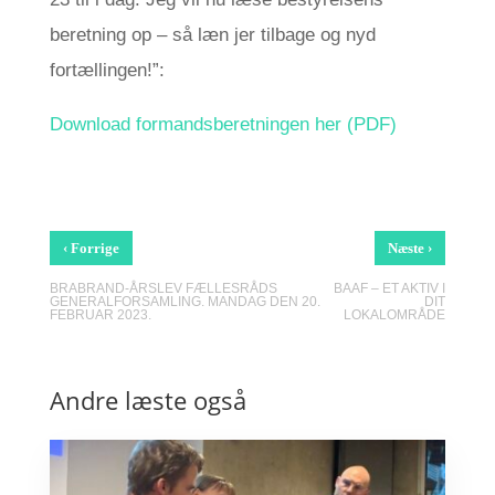
beretning op – så læn jer tilbage og nyd
fortællingen!”:
Download formandsberetningen her (PDF)
‹
›
Forrige
Næste
BRABRAND-ÅRSLEV FÆLLESRÅDS
BAAF – ET AKTIV I
GENERALFORSAMLING. MANDAG DEN 20.
DIT
FEBRUAR 2023.
LOKALOMRÅDE
Andre læste også