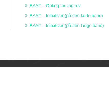
BAAF – Oplæg forslag mv.
BAAF – Initiativer (på den korte bane)
BAAF – Initiativer (på den lange bane)
Om BAAF
Brabrand Årslev Fælles
forening, der arbejder f
og fællesskab i Gl. Br
eget arbejde, dels genne