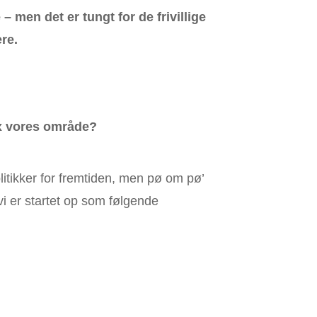
en det er tungt for de frivillige
ere.
fx vores område?
olitikker for fremtiden, men pø om pø’
i er startet op som følgende